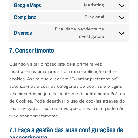
messenger
to
Google Maps
Marketing
litespeed
Consent
service
to
Complianz
Funcional
google-
Consent
service
fonts
to
Finalidade pendente de
google-
Diversos
service
Consent
investigação
maps
complianz
to
7. Consentimento
service
diversos
Quando visitar o nosso site pela primeira vez,
mostraremos uma janela com uma explicação sobre
cookies. Assim que clicar em “Guardar preferências”,
autoriza-nos a usar as categorias de cookies e plugins
selecionados na janela, conforme descrito nesta Política
de Cookies. Pode desativar o uso de cookies através do
seu navegador, mas observe que o nosso site pode não
funcionar corretamente.
7.1 Faça a gestão das suas configurações de
consentimento