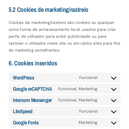
5.2 Cookies de marketing/rastreio
Cookies de marketing/rastreio são cookies ou qualquer
outra forma de armazenamento local, usados para criar
perfis de utilizador para exibir publicidade ou para
rastrear o utilizador neste site ou em vários sites para fins
de marketing semelhantes.
6. Cookies inseridos
WordPress
Funcional
Consent
to
Google reCAPTCHA
Funcional, Marketing
Consent
service
to
Intercom Messenger
Funcional, Marketing
wordpress
Consent
service
to
LiteSpeed
Funcional
google-
Consent
service
recaptcha
to
Google Fonts
Marketing
intercom-
Consent
service